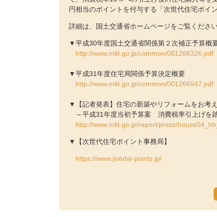
円相当のポイントを付与する「次世代住宅ポイ
詳細は、国土交通省ホームページをご覧くださ
▼平成30年度国土交通省関係第２次補正予算概
http://www.mlit.go.jp/common/001266326.pdf
▼平成31年度住宅局関係予算決定概要
http://www.mlit.go.jp/common/001266547.pdf
▼【記者発表】住宅の新築やリフォームをお考
～平成31年度当初予算案 消費税率引上げを
http://www.mlit.go.jp/report/press/house04_h
▼【次世代住宅ポイント事務局】
https://www.jisedai-points.jp/