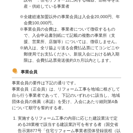
産・供給している事業者
全建総連加盟以外の事業会員は入会金20,000円、年
会費100,000円。
事業会員の会費は、事業者について徴収するもの
で、入会申込書別紙にて記載の複数の事業所（支
援、営業所、店舗等）については、徴収しません。
納入は、全リ協より送る会費払込票にてコンビニや
郵便局でお支払ください。新規入会における納入期
限は、会費払込票発送後約3カ月以内とします。
事業会員
事業会員の要件は下記の通りです。
事業会員（正会員）は、リフォーム工事を地域に根ざして
自ら行う事業者であって、下記のいずれかに該当し、地域
団体会員の推薦（承認）を受け、入会にあたり細則第4条
について順守を誓約する者。
実施するリフォーム工事の内容に応じた建設業法で定
める28業種で該当する建設業許可を有する者（国交省
告示第877号「住宅リフォーム事業者団体登録規程（以