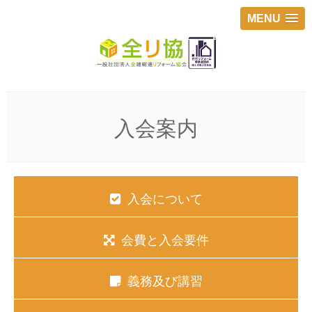
MENU
入会案内
入会について
会費と入会要件
義務及び講習