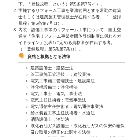
下、「登録規程」という）第5条第7号イ）。
実施するリフォーム工事を業務範囲とする常勤の建築
士もしくは建築施工管理技士が在籍する者。（「登録
規程」第5条第7号ロ）。
内装・設備工事等のリフォーム工事について、国土交
通省「住宅リフォーム事業者団体登録制度に係わるガ
イドライン」別表1に定める資格者が在籍する者。
（「登録規程」第5条第7条ロ）。
資格と根拠となる法律
建築設備士：建築士法
管工事施工管理技士：建設業法
電気工事施工管理技士：建設業法
浄化槽設備士：浄化槽法
電気工事士：電気工事士法
電気主任技術者：電気事業法
電気通信主任技術者：電気通信事業法
給水装置工事主任技術者：水道法
消防設備士：消防法
液化石油ガス設備士：液化石油ガスの保安の確保
及び取引の適正化に関する法律